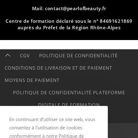
Mail: contact@pearlofbeauty.fr
Centre de formation déclaré sous le n° 84691621869
auprès du Préfet de la Région Rhône-Alpes
CGV
POLITIQUE DE CONFIDENTIALITÉ
CONDITIONS DE LIVRAISON ET DE PAIEMENT
MOYENS DE PAIEMENT
POLITIQUE DE CONFIDENTIALITÉ PLATEFORME
DIGITALE DE FORMATION
MENTIONS LÉGALES
En continuant d’utiliser ce site web, vous
consentez à l’utilisation de cookies
conformément à notre Politique de