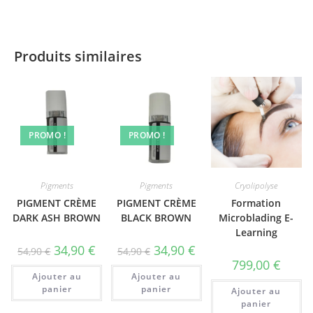
Produits similaires
PROMO !
PROMO !
Pigments
Pigments
Cryolipolyse
PIGMENT CRÈME
PIGMENT CRÈME
Formation
DARK ASH BROWN
BLACK BROWN
Microblading E-
Learning
34,90
€
34,90
€
54,90
€
54,90
€
799,00
€
Ajouter au
Ajouter au
panier
panier
Ajouter au
panier