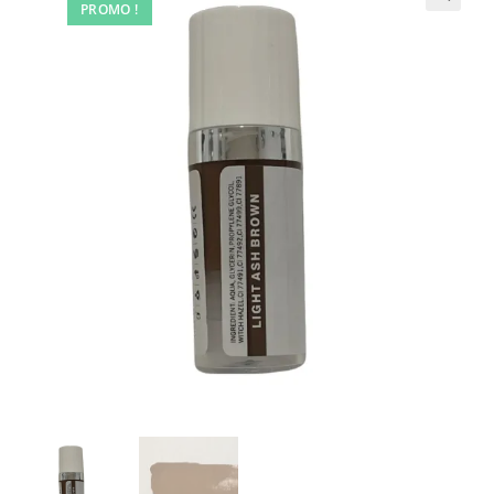
PROMO !
🔍