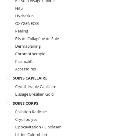
Kit Soin Visage Cabine
Hifu
Hydraskin
OXYGENEO®️
Peeling
Fils de Collagène de Soie
Dermaplaning
Chromotherapie
Plasmalift
Accessoires
SOINS CAPILLAIRE
Cryothérapie Capillaire
Lissage Brésilien Gold
SOINS CORPS
Épilation Radicale
Cryolipolyse
Lipocavitation / Lipolaser
Lifting Colombien