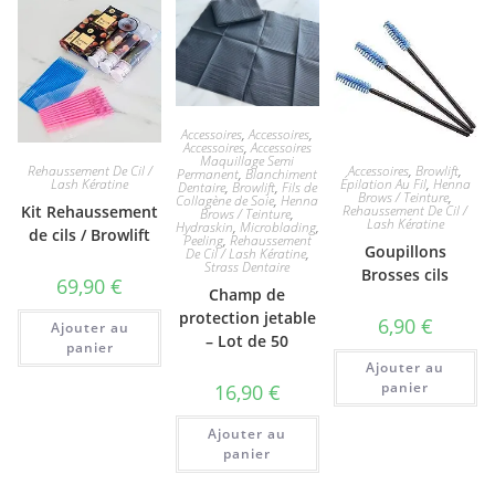
Accessoires
,
Accessoires
,
Accessoires
,
Accessoires
Maquillage Semi
Rehaussement De Cil /
Accessoires
,
Browlift
,
Permanent
,
Blanchiment
Lash Kératine
Épilation Au Fil
,
Henna
Dentaire
,
Browlift
,
Fils de
Brows / Teinture
,
Collagène de Soie
,
Henna
Kit Rehaussement
Rehaussement De Cil /
Brows / Teinture
,
Lash Kératine
Hydraskin
,
Microblading
,
de cils / Browlift
Peeling
,
Rehaussement
Goupillons
De Cil / Lash Kératine
,
Strass Dentaire
Brosses cils
69,90
€
Champ de
protection jetable
6,90
€
Ajouter au
– Lot de 50
panier
Ajouter au
panier
16,90
€
Ajouter au
panier