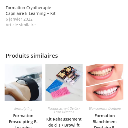
Formation Cryothérapie
Capillaire E-Learning + Kit
6 janvier 2022
Article similaire
Produits similaires
Emsculpting
Rehaussement De Cil /
Blanchiment Dentaire
Lash Kératine
Formation
Formation
Kit Rehaussement
Emsculpting E-
Blanchiment
de cils / Browlift
Learning
Dentaire E-