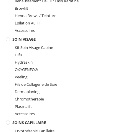
Rehaussement De Cil / Lash Kératine
Browlift
Henna Brows / Teinture
Épilation Au Fil
Accessoires
SOIN VISAGE
Kit Soin Visage Cabine
Hifu
Hydraskin
OXYGENEO®️
Peeling
Fils de Collagène de Soie
Dermaplaning
Chromotherapie
Plasmalift
Accessoires
SOINS CAPILLAIRE
Cryothérapie Capillaire