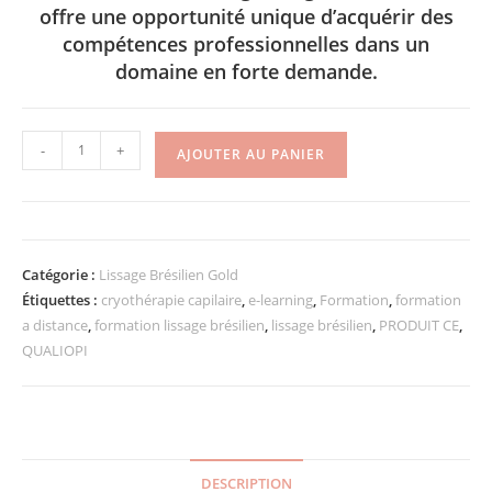
offre une opportunité unique d’acquérir des
compétences professionnelles dans un
domaine en forte demande.
-
+
AJOUTER AU PANIER
Catégorie :
Lissage Brésilien Gold
Étiquettes :
cryothérapie capilaire
,
e-learning
,
Formation
,
formation
a distance
,
formation lissage brésilien
,
lissage brésilien
,
PRODUIT CE
,
QUALIOPI
DESCRIPTION