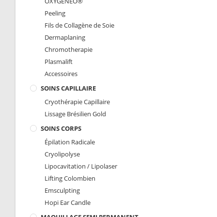
OXYGENEO®️
Peeling
Fils de Collagène de Soie
Dermaplaning
Chromotherapie
Plasmalift
Accessoires
SOINS CAPILLAIRE
Cryothérapie Capillaire
Lissage Brésilien Gold
SOINS CORPS
Épilation Radicale
Cryolipolyse
Lipocavitation / Lipolaser
Lifting Colombien
Emsculpting
Hopi Ear Candle