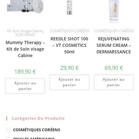
Kit Soin Visage Cabine
,
COSMÉTIQUES CORÉENS
COSMÉTIQUES CORÉENS
SOIN VISAGE
REEDLE SHOT 100
REJUVENATING
Mummy Therapy –
– VT COSMETICS
SERUM CREAM –
Kit de Soin visage
50ml
DERMARSSANCE
Cabine
29,90
€
69,90
€
189,90
€
Ajouter au
Ajouter au
Ajouter au
panier
panier
panier
Catégories De Produits
COSMÉTIQUES CORÉENS